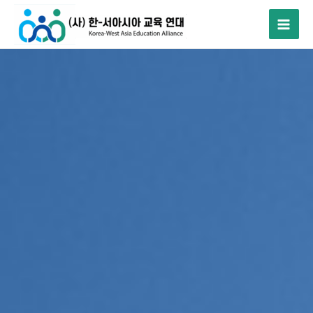
콘
텐
츠
로
건
너
뛰
기